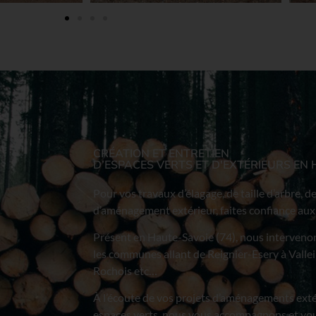
CRÉATION ET ENTRETIEN
D’ESPACES VERTS ET D'EXTÉRIEURS EN
Pour vos travaux d’élagage, de taille d’arbre, de
d’aménagement extérieur, faites confiance au
Présent en Haute-Savoie (74), nous interveno
les communes allant de Reignier-Esery à Valle
Rochois etc…
À l’écoute de vos projets d’aménagements extér
espaces verts, nous vous accompagnons et vou