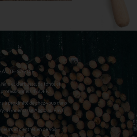
 HAUTE-SAVOIE
 haie et d’arbuste, de tonte et
x professionnels d’ADEP.
ns à proximité de chez vous dans
iry, d’Annemasse Agglo au Pays
ieurs et d’entretien de vos
s conseillons depuis 2008.