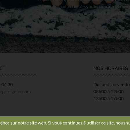
Particulier, collectivité, syndic, copropriété 
besoins de chacun en s’adaptant aux particular
CT
NOS HORAIRES
6.04.30
Du lundi au vendr
ep-reignier.com
08h00 à 12h00
13h00 à 17h00
ence sur notre site web. Si vous continuez à utiliser ce site, nous