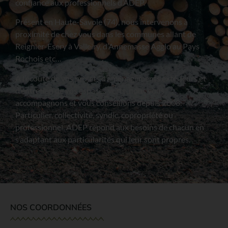
confiance aux professionnels d’ADEP.
Présent en Haute-Savoie (74), nous intervenons à
proximité de chez vous dans les communes allant de
Reignier-Esery à Valleiry, d’Annemasse Agglo au Pays
Rochois etc…
À l’écoute de vos projets d’aménagements extérieurs et
d’entretien de vos espaces verts, nous vous
accompagnons et vous conseillons depuis 2008.
Particulier, collectivité, syndic, copropriété ou
professionnel, ADEP répond aux besoins de chacun en
s’adaptant aux particularités qui leur sont propres.
NOS COORDONNÉES