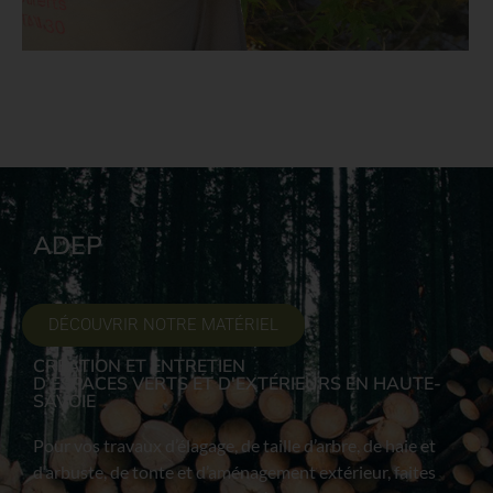
ADEP
DÉCOUVRIR NOTRE MATÉRIEL
CRÉATION ET ENTRETIEN
D’ESPACES VERTS ET D'EXTÉRIEURS EN HAUTE-
SAVOIE
Pour vos travaux d’élagage, de taille d’arbre, de haie et
d’arbuste, de tonte et d’aménagement extérieur, faites