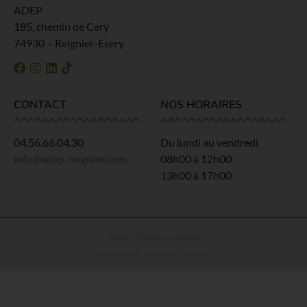
ADEP
185, chemin de Cery
74930 – Reignier-Esery
CONTACT
NOS HORAIRES
04.56.66.04.30
Du lundi au vendredi
info@adep-reignier.com
08h00 à 12h00
13h00 à 17h00
ADEP - Mentions légales
Réalisé avec amour par Waouh