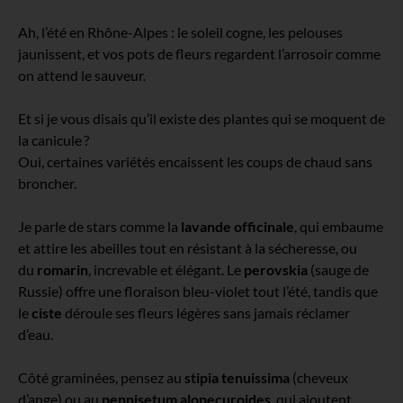
Ah, l’été en Rhône-Alpes : le soleil cogne, les pelouses
jaunissent, et vos pots de fleurs regardent l’arrosoir comme
on attend le sauveur.
Et si je vous disais qu’il existe des plantes qui se moquent de
la canicule ?
Oui, certaines variétés encaissent les coups de chaud sans
broncher.
Je parle de stars comme la
lavande officinale
, qui embaume
et attire les abeilles tout en résistant à la sécheresse, ou
du
romarin
, increvable et élégant.
Le
perovskia
(sauge de
Russie) offre une floraison bleu-violet tout l’été, tandis que
le
ciste
déroule ses fleurs légères sans jamais réclamer
d’eau.
Côté graminées, pensez au
stipia tenuissima
(cheveux
d’ange) ou au
pennisetum alopecuroides
, qui ajoutent