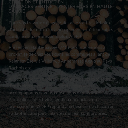
CRÉATION ET ENTRETIEN
D’ESPACES VERTS ET D'EXTÉRIEURS EN HAUTE-
SAVOIE
Pour vos travaux d’élagage, de taille d’arbre, de haie et
d’arbuste, de tonte et d’aménagement extérieur, faites
confiance aux professionnels d’ADEP.
Présent en Haute-Savoie (74), nous intervenons à
proximité de chez vous dans les communes allant de
Reignier-Esery à Valleiry, d’Annemasse Agglo au Pays
Rochois etc…
À l’écoute de vos projets d’aménagements extérieurs et
d’entretien de vos espaces verts, nous vous
accompagnons et vous conseillons depuis 2008.
Particulier, collectivité, syndic, copropriété ou
professionnel, ADEP répond aux besoins de chacun en
s’adaptant aux particularités qui leur sont propres.